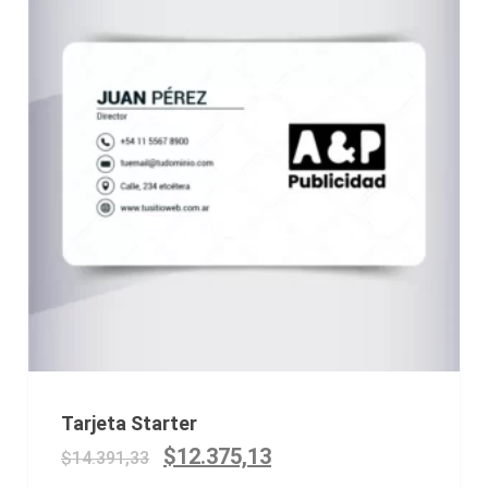
Tarjeta Starter
$
12.375,13
$
14.391,33