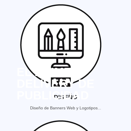
EL PRIMER
DELIVERY DE
PUBLICIDAD
DISEÑO
Diseño de Banners Web y Logotipos...