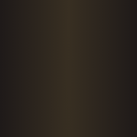
A
O
T
R
O
N
I
V
E
L